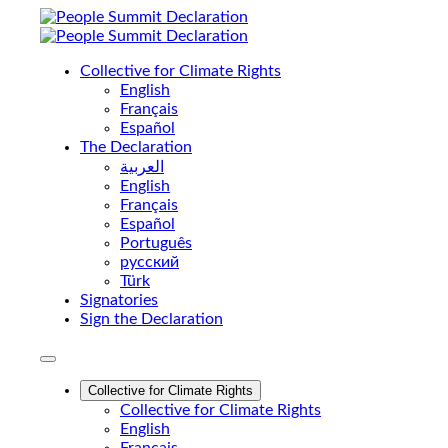
Collective for Climate Rights
English
Français
Español
The Declaration
العربية
English
Français
Español
Português
pусский
Türk
Signatories
Sign the Declaration
Collective for Climate Rights
Collective for Climate Rights
English