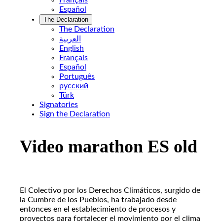
Français
Español
The Declaration
The Declaration
العربية
English
Français
Español
Português
pусский
Türk
Signatories
Sign the Declaration
Skip
to
Video marathon ES old
content
El Colectivo por los Derechos Climáticos, surgido de
la Cumbre de los Pueblos, ha trabajado desde
entonces en el establecimiento de procesos y
proyectos para fortalecer el movimiento por el clima