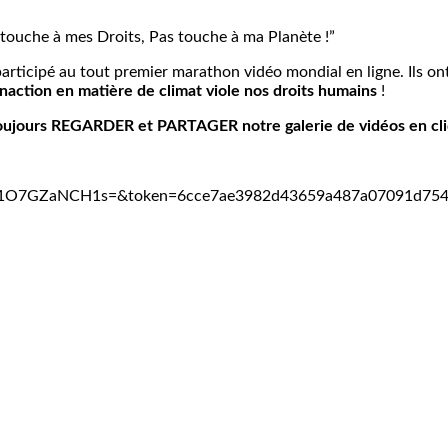
touche à mes Droits, Pas touche à ma Planète !”
rticipé au tout premier marathon vidéo mondial en ligne. Ils on
ction en matière de climat viole nos droits humains
!
oujours REGARDER et PARTAGER notre galerie de vidéos en cliq
tml?v=1O7GZaNCH1s=&token=6cce7ae3982d43659a487a07091d75