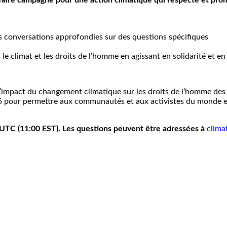
 faire campagne pour une action climatique qui respecte et prom
s conversations approfondies sur des questions spécifiques
 climat et les droits de l’homme en agissant en solidarité et en 
l’impact du changement climatique sur les droits de l’homme de
26 pour permettre aux communautés et aux activistes du monde 
0 UTC (11:00 EST). Les questions peuvent être adressées à
clima