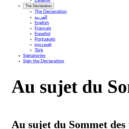
Español
The Declaration
The Declaration
العربية
English
Français
Español
Português
pусский
Türk
Signatories
Sign the Declaration
Skip
to
Au sujet du S
content
Au sujet du Sommet des 