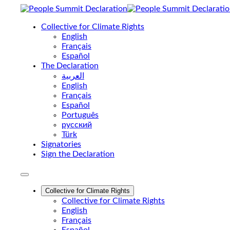
Collective for Climate Rights
English
Français
Español
The Declaration
العربية
English
Français
Español
Português
pусский
Türk
Signatories
Sign the Declaration
Collective for Climate Rights
Collective for Climate Rights
English
Français